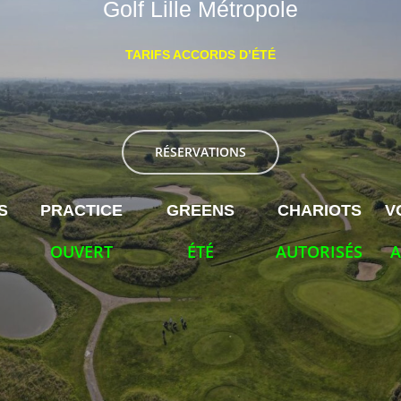
Golf Lille Métropole
TARIFS ACCORDS D’ÉTÉ
RÉSERVATIONS
S
PRACTICE
GREENS
CHARIOTS
V
OUVERT
ÉTÉ
AUTORISÉS
A